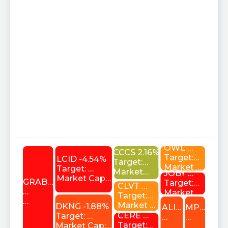
L
OWL …
CCCS 2.16%
Target:…
LCID -4.54%
Target:…
Market …
Target: …
Market…
JOBY …
Market Cap…
GRAB…
Target:…
CLVT …
…
Market …
Target:…
…
Market …
DKNG -1.88%
ALI…
MP…
CERE …
Target: …
…
…
Target:…
Market Cap:…
…
…